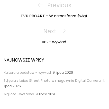
wpisu
Previous
Previous
Post
TVK PROART – W atmosferze świąt.
Next
Next
Post
IKS – wywiad.
NAJNOWSZE WPISY
Kultura u podstaw – wywiad.
9 lipca 2026
Zdjęcia z Leica Street Photo w magazynie Digital Camera.
4
lipca 2026
MgFoto -wystawa.
4 lipca 2026