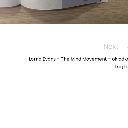
Next
Next
Post
Lorna Evans – The Mind Movement – okładk
książki