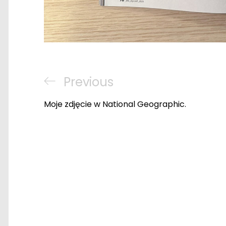
Nawigacja
Previous
Previous
wpisu
Post
Moje zdjęcie w National Geographic.