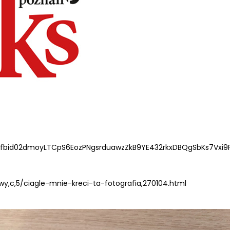
/pfbid02dmoyLTCpS6EozPNgsrduawzZkB9YE432rkxDBQgSbKs7Vxi9
wy,c,5/ciagle-mnie-kreci-ta-fotografia,270104.html