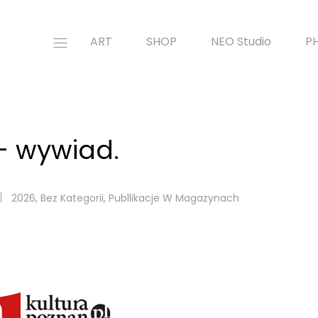
ART
SHOP
NEO Studio
P
– wywiad.
2026
,
Bez Kategorii
,
Publlikacje W Magazynach