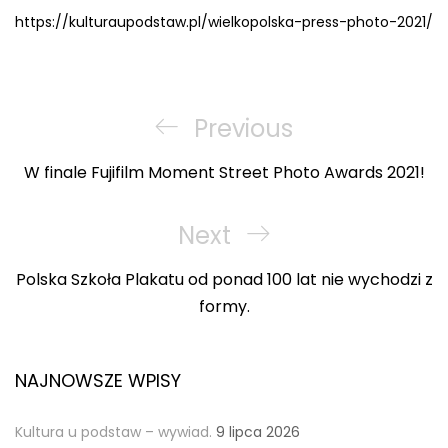
https://kulturaupodstaw.pl/wielkopolska-press-photo-2021/
Nawigacja
wpisu
Previous
Previous
Post
W finale Fujifilm Moment Street Photo Awards 2021!
Next
Next
Post
Polska Szkoła Plakatu od ponad 100 lat nie wychodzi z
formy.
NAJNOWSZE WPISY
Kultura u podstaw – wywiad.
9 lipca 2026