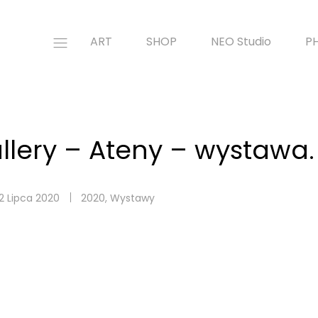
ART
SHOP
NEO Studio
P
allery – Ateny – wystawa.
12 Lipca 2020
2020
,
Wystawy