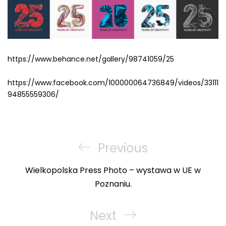
https://www.behance.net/ga
l
lery/98741059/25
https://www.facebook.com/100000064736849/videos/33111
94855559306/
Nawigacja
wpisu
Previous
Previous
Post
Wielkopolska Press Photo – wystawa w UE w
Poznaniu.
Next
Next