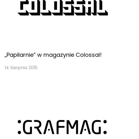
„Papilarnie” w magazynie Colossal!
14 Sierpnia 2015