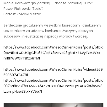
Maciej Borowicz “|W górach| – Zbocze Zamarłej Turni”,
Paweł Piotrowski “Zosia”,
Bartosz Różalski “Cisza”.
Serdecznie gratulujemy wszystkim laureatom i dziękujemy
uczestnikom za udział w konkursie. Życzymy dalszych
sukcesów i nieustającej inspiracji w pracy twórczej.
https://www.facebook.com/WiezaCisnienKalisz/posts/pfbid
0pvNfbsLwDUKjigC1Fu5ZQ1qBY3McvaR8gBixfXZAVyTzMJVYs
mRhWWGkTSKzo8TMl
https://www.facebook.com/WiezaCisnienKalisz/videos/269
5936074114781
https://www.facebook.com/WiezaCisnienKalisz/posts/pfbid
037SN8xvG17rK4MZRAf4cvzDkYD3AkumzDQzK4Gx2kr3sMM3
LzcmpNcw23txXY75b7l