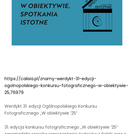
https://calisia.pl/znamy-werdykt-31-edycji-
ogolnopolskiego-konkursu-fotograficznego-w-obiektywie-
25,76979
Werdykt 31. edycji Ogólnopolskiego Konkursu
Fotograficznego „W obiektywie ’25”
31. edycja konkursu fotograficznego „W obiektywie ’25”
zgromadziła szeroką reprezentację twórców z Polski oraz z