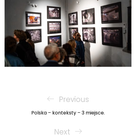
Nawigacja
wpisu
Previous
Previous
Post
Polska – konteksty – 3 miejsce.
Next
Next