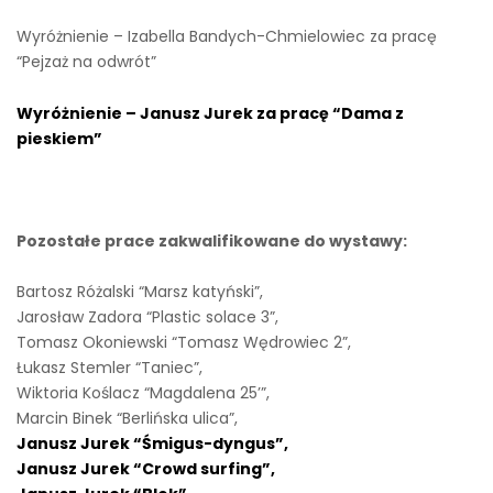
Wyróżnienie – Izabella Bandych-Chmielowiec za pracę
“Pejzaż na odwrót”
Wyróżnienie – Janusz Jurek za pracę “Dama z
pieskiem”
Pozostałe prace zakwalifikowane do wystawy:
Bartosz Różalski “Marsz katyński”,
Jarosław Zadora “Plastic solace 3”,
Tomasz Okoniewski “Tomasz Wędrowiec 2”,
Łukasz Stemler “Taniec”,
Wiktoria Koślacz “Magdalena 25’”,
Marcin Binek “Berlińska ulica”,
Janusz Jurek “Śmigus-dyngus”,
Janusz Jurek “Crowd surfing”,