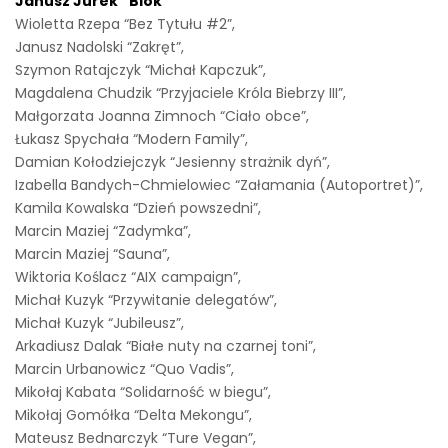
Janusz Jurek “Blok”
Wioletta Rzepa “Bez Tytułu #2”,
Janusz Nadolski “Zakręt”,
Szymon Ratajczyk “Michał Kapczuk”,
Magdalena Chudzik “Przyjaciele Króla Biebrzy III”,
Małgorzata Joanna Zimnoch “Ciało obce”,
Łukasz Spychała “Modern Family”,
Damian Kołodziejczyk “Jesienny strażnik dyń”,
Izabella Bandych-Chmielowiec “Załamania (Autoportret)”,
Kamila Kowalska “Dzień powszedni”,
Marcin Maziej “Zadymka”,
Marcin Maziej “Sauna”,
Wiktoria Koślacz “AIX campaign”,
Michał Kuzyk “Przywitanie delegatów”,
Michał Kuzyk “Jubileusz”,
Arkadiusz Dalak “Białe nuty na czarnej toni”,
Marcin Urbanowicz “Quo Vadis”,
Mikołaj Kabata “Solidarność w biegu”,
Mikołaj Gomółka “Delta Mekongu”,
Mateusz Bednarczyk “Ture Vegan”,