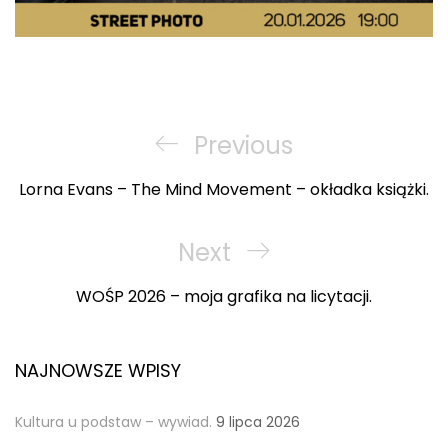
Nawigacja
wpisu
Previous
Previous
Post
Lorna Evans – The Mind Movement – okładka książki.
Next
Next
Post
WOŚP 2026 – moja grafika na licytacji.
NAJNOWSZE WPISY
Kultura u podstaw – wywiad.
9 lipca 2026