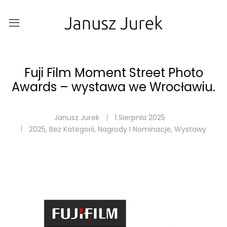
Fuji Film Moment Street Photo
Awards – wystawa we Wrocławiu.
Janusz Jurek
1 Sierpnia 2025
2025
,
Bez Kategorii
,
Nagrody I Nominacje
,
Wystawy