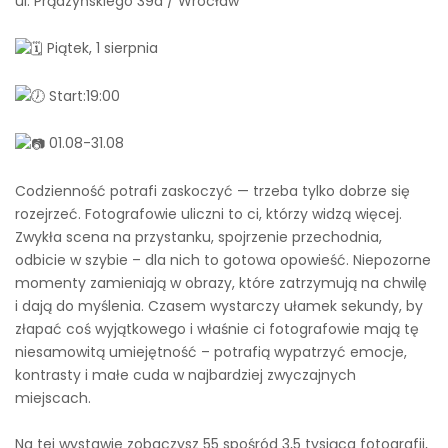
ul. Prądzyńskiego 39a / Wrocław
Piątek, 1 sierpnia
Start:19:00
01.08-31.08
Codzienność potrafi zaskoczyć — trzeba tylko dobrze się
rozejrzeć. Fotografowie uliczni to ci, którzy widzą więcej.
Zwykła scena na przystanku, spojrzenie przechodnia,
odbicie w szybie – dla nich to gotowa opowieść. Niepozorne
momenty zamieniają w obrazy, które zatrzymują na chwilę
i dają do myślenia. Czasem wystarczy ułamek sekundy, by
złapać coś wyjątkowego i właśnie ci fotografowie mają tę
niesamowitą umiejętność – potrafią wypatrzyć emocje,
kontrasty i małe cuda w najbardziej zwyczajnych
miejscach.
Na tej wystawie zobaczysz 55 spośród 3,5 tysiąca fotografii,