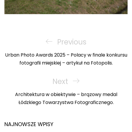
Nawigacja
wpisu
Previous
Previous
Post
Urban Photo Awards 2025 – Polacy w finale konkursu
fotografii miejskiej – artykuł na Fotopolis.
Next
Next
Post
Architektura w obiektywie – brązowy medal
Łódzkiego Towarzystwa Fotograficznego.
NAJNOWSZE WPISY