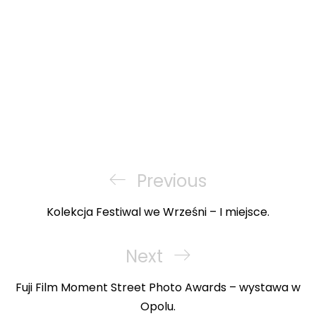
Nawigacja
wpisu
Previous
Previous
Post
Kolekcja Festiwal we Wrześni – I miejsce.
Next
Next
Post
Fuji Film Moment Street Photo Awards – wystawa w
Opolu.