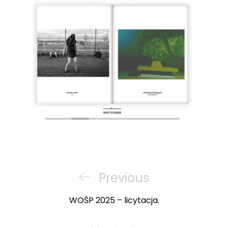
Nawigacja
wpisu
Previous
Previous
Post
WOŚP 2025 – licytacja.