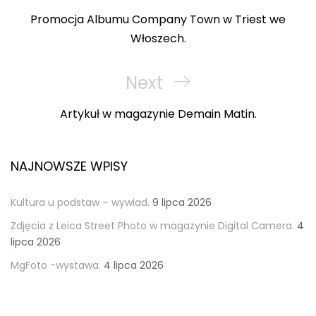
Post
Promocja Albumu Company Town w Triest we
Włoszech.
Next
Next
Post
Artykuł w magazynie Demain Matin.
NAJNOWSZE WPISY
Kultura u podstaw – wywiad.
9 lipca 2026
Zdjęcia z Leica Street Photo w magazynie Digital Camera.
4
lipca 2026
MgFoto -wystawa.
4 lipca 2026