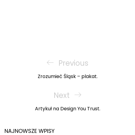
Nawigacja
wpisu
Previous
Previous
Post
Zrozumieć Śląsk – plakat.
Next
Next
Post
Artykuł na Design You Trust.
NAJNOWSZE WPISY