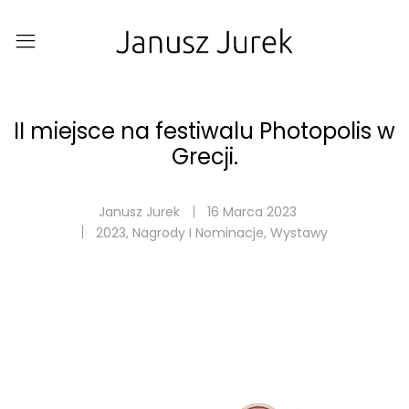
II miejsce na festiwalu Photopolis w
Grecji.
Janusz Jurek
16 Marca 2023
2023
,
Nagrody I Nominacje
,
Wystawy