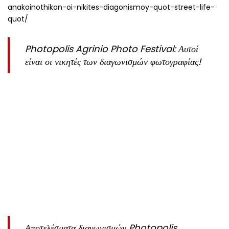
anakoinothikan-oi-nikites-diagonismoy-quot-street-life-
quot/
Photopolis Agrinio Photo Festival: Αυτοί
είναι οι νικητές των διαγωνισμών φωτογραφίας!
Αποτελέσματα διαγωνισμών Photopolis