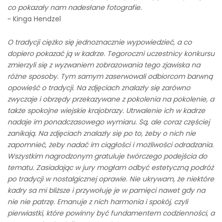
co pokazały nam nadesłane fotografie.
~ Kinga Hendzel
O tradycji ciężko się jednoznacznie wypowiedzieć, a co
dopiero pokazać ją w kadrze. Tegoroczni uczestnicy konkursu
zmierzyli się z wyzwaniem zobrazowania tego zjawiska na
różne sposoby. Tym samym zaserwowali odbiorcom barwną
opowieść o tradycji. Na zdjęciach znalazły się zarówno
zwyczaje i obrzędy przekazywane z pokolenia na pokolenie, a
także spokojne wiejskie krajobrazy. Utrwalenie ich w kadrze
nadaje im ponadczasowego wymiaru. Są, ale coraz częściej
zanikają. Na zdjęciach znalazły się po to, żeby o nich nie
zapomnieć, żeby nadać im ciągłości i możliwości odradzania.
Wszystkim nagrodzonym gratuluje twórczego podejścia do
tematu. Zasiadając w jury mogłam odbyć estetyczną podróż
po tradycji w nostalgicznej oprawie. Nie ukrywam, że niektóre
kadry sa mi bliższe i przywołuję je w pamięci nawet gdy na
nie nie patrzę. Emanuje z nich harmonia i spokój, czyli
pierwiastki, które powinny być fundamentem codzienności, a