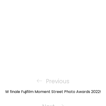
Nawigacja
wpisu
Previous
Previous
Post
W finale Fujifilm Moment Street Photo Awards 2022!