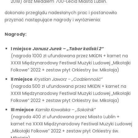
2018) oraz Medalem 700-Lecia Miasta Lublin.
dokonało przeglądu nadesłanych prac i postanowiło
przyznać następujące nagrody i wyróżnienia:
Nagrody:
I miejsce
Janusz Jurek – „Tabor kaliski 2”
(nagroda 1000 zł ufundowana przez MKiDN + karnet na
XXXII Międzynarodowy Festiwal Muzyki Ludowej „Mikołajki
Folkowe” 2022 + zestaw płyt Orkiestry św. Mikołaja)
II miejsce
Krystian Jaworz – „Codzienność”
(nagroda 500 zł ufundowana przez MKiDN + karnet na
XXXII Międzynarodowy Festiwal Muzyki Ludowej „Mikołajki
Folkowe” 2022 + zestaw płyt Orkiestry św. Mikołaja)
III miejsce
Kamila Kowalska – „Sokolnik”
(nagroda 400 zł ufundowana przez Miasto Lublin +
karnet na XXXII Międzynarodowy Festiwal Muzyki Ludowej
„Mikołajki Folkowe” 2022 + zestaw płyt Orkiestry św.
Mikołaja)