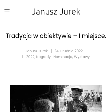
Tradycja w obiektywie – I miejsce.
Janusz Jurek
14 Grudnia 2022
2022
,
Nagrody I Nominacje
,
Wystawy