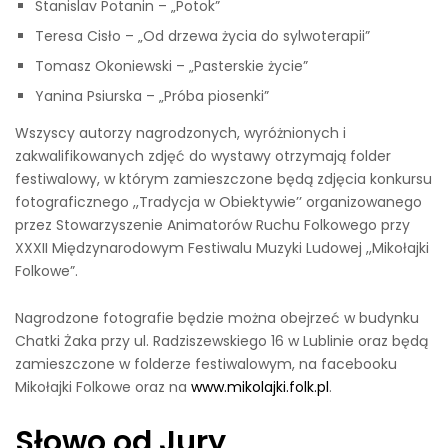
Stanislav Potanin – „Potok”
Teresa Cisło – „Od drzewa życia do sylwoterapii”
Tomasz Okoniewski – „Pasterskie życie”
Yanina Psiurska – „Próba piosenki”
Wszyscy autorzy nagrodzonych, wyróżnionych i
zakwalifikowanych zdjęć do wystawy otrzymają folder
festiwalowy, w którym zamieszczone będą zdjęcia konkursu
fotograficznego ,,Tradycja w Obiektywie’’ organizowanego
przez Stowarzyszenie Animatorów Ruchu Folkowego przy
XXXII Międzynarodowym Festiwalu Muzyki Ludowej ,,Mikołajki
Folkowe”.
Nagrodzone fotografie będzie można obejrzeć w budynku
Chatki Żaka przy ul. Radziszewskiego 16 w Lublinie oraz będą
zamieszczone w folderze festiwalowym, na facebooku
Mikołajki Folkowe oraz na
www.mikolajki.folk.pl
.
Słowo od Jury