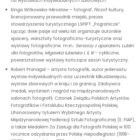
na wystawach indywidualnych i zbiorowych.
Kinga Witkowska-Mirosław – fotograf, filozof kultury,
licencjonowany przewodnik miejski, prezes
stowarzyszenia turystycznego LSPiPT „Pogranicze”.
Łącząc dwie pasje od wielu lat organizuje autorskie
spacery, warsztaty fotograficzno-turystyczne oraz
wystawy fotograficzne. m.in.:
Seniorzy z aparatem
,
Lublin
dla fotografów
,
Migawka lubelska I, II, III
– cykliczne,
powarsztatowe wystawy kończące sezon turystyczny.
Robert Pranagal – artysta fotografik, autor jedenastu
wystaw indywidualnych oraz uczestnik kilkudziesięciu
wystaw zbiorowych w kraju i za granicą. Zdobywca
medali, wyróżnień i nagród na międzynarodowych
salonach fotografii. Członek Związku Polskich Artystów
Fotografików i Fotoklubu Rzeczypospolitej Polskiej.
Uhonorowany tytułem Wybitnego Artysty
Międzynarodowej Federacji Sztuki Fotograficznej (E. FIAP),
a także Medalem Za Zasługi dla Fotografii Polskiej w 100.
rocznice odzyskania przez Polskę niepodległości (1918–