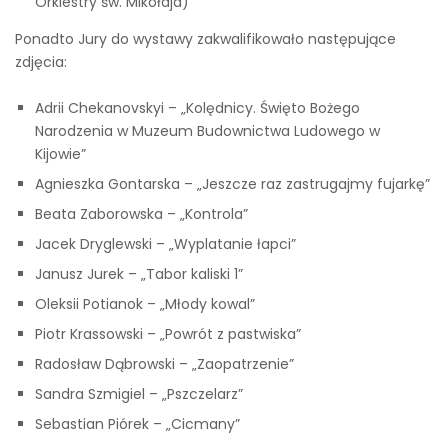
Orkiestry św. Mikołaja)
Ponadto Jury do wystawy zakwalifikowało następujące
zdjęcia:
Adrii Chekanovskyi – „Kolędnicy. Święto Bożego
Narodzenia w Muzeum Budownictwa Ludowego w
Kijowie”
Agnieszka Gontarska – „Jeszcze raz zastrugajmy fujarkę”
Beata Zaborowska – „Kontrola”
Jacek Dryglewski – „Wyplatanie łapci”
Janusz Jurek – „Tabor kaliski 1”
Oleksii Potianok – „Młody kowal”
Piotr Krassowski – „Powrót z pastwiska”
Radosław Dąbrowski – „Zaopatrzenie”
Sandra Szmigiel – „Pszczelarz”
Sebastian Piórek – „Cicmany”