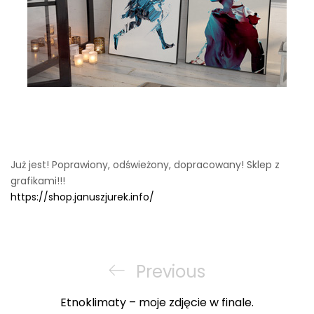
Już jest! Poprawiony, odświeżony, dopracowany! Sklep z
grafikami!!!
https://shop.januszjurek.info/
Nawigacja
wpisu
Previous
Previous
Post
Etnoklimaty – moje zdjęcie w finale.