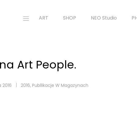
ART
SHOP
NEO Studio
P
 na Art People.
a 2016
2016
,
Publlikacje W Magazynach