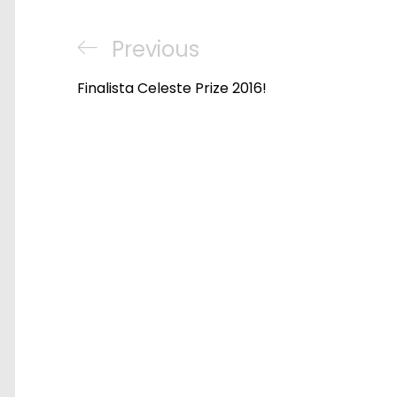
Nawigacja
Previous
Previous
wpisu
Post
Finalista Celeste Prize 2016!