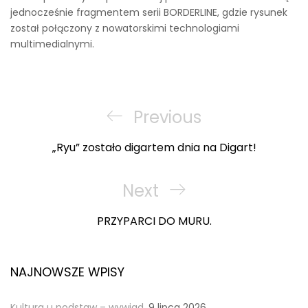
jednocześnie fragmentem serii BORDERLINE, gdzie rysunek
został połączony z nowatorskimi technologiami
multimedialnymi.
Nawigacja
wpisu
Previous
Previous
Post
„Ryu” zostało digartem dnia na Digart!
Next
Next
Post
PRZYPARCI DO MURU.
NAJNOWSZE WPISY
Kultura u podstaw – wywiad.
9 lipca 2026