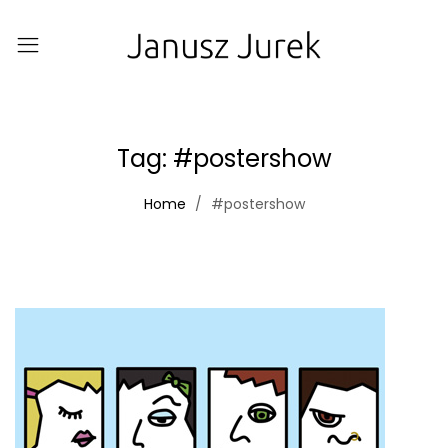
Tag:
#postershow
Home
#postershow